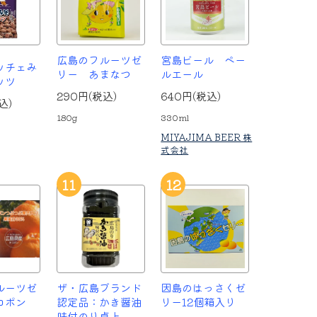
広島のフルーツゼ
宮島ビール ペー
ッチェみ
リー あまなつ
ルエール
ッツ
290円(税込)
640円(税込)
込)
180g
330ml
MIYAJIMA BEER 株
式会社
11
12
ルーツゼ
ザ・広島ブランド
因島のはっさくゼ
コポン
認定品：かき醤油
リー12個箱入り
味付のり卓上