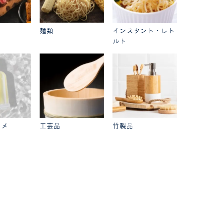
品
麺類
インスタント・レト
ルト
スメ
工芸品
竹製品