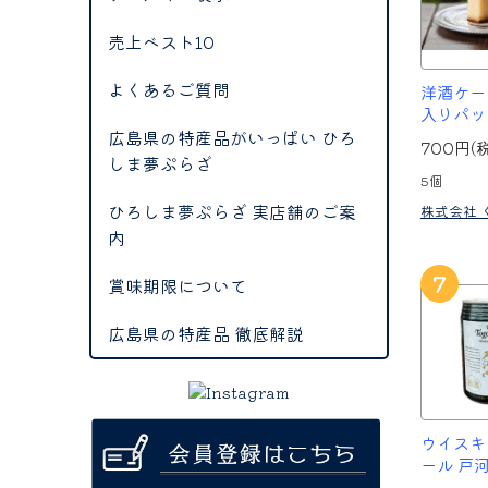
売上ベスト10
よくあるご質問
洋酒ケー
入りパッ
広島県の特産品がいっぱい ひろ
700円(
しま夢ぷらざ
5個
ひろしま夢ぷらざ 実店舗のご案
株式会社 
内
7
賞味期限について
広島県の特産品 徹底解説
ウイスキ
ール 戸