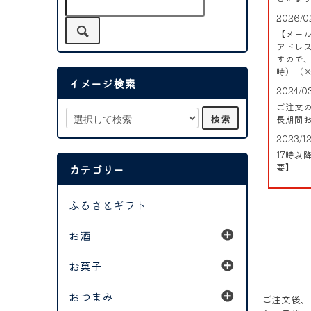
2026/0
【メー
アドレ
すので、
時）（※
イメージ検索
2024/0
ご注文
長期間
2023/1
17時
要】
カテゴリー
ふるさとギフト
お酒
お菓子
おつまみ
ご注文後、