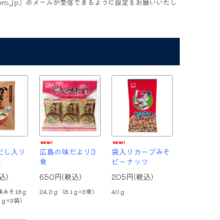
-pro.jp」のメールが受信できるように設定をお願いいたし
だし入り
広島の味だより3
袋入りカープみそ
食
食
ピーナッツ
込)
650円(税込)
205円(税込)
味みそ18ｇ
24.3ｇ（8.1ｇ×3食）
40ｇ
3ｇ×3袋）