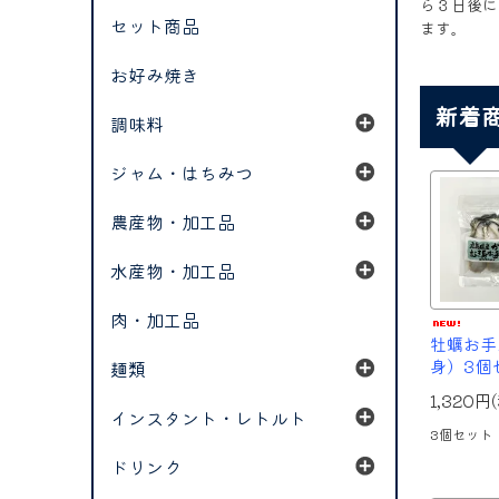
ら３日後に
セット商品
ます。
お好み焼き
新着
調味料
ジャム・はちみつ
農産物・加工品
水産物・加工品
肉・加工品
牡蠣お手
身）3個
麺類
1,320円
インスタント・レトルト
3個セット
ドリンク