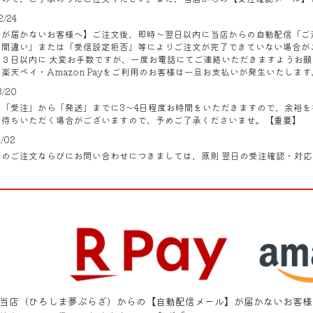
2/24
ルが届かないお客様へ】ご注文後、即時～翌日以内に当店からの自動配信「ご
ス間違い」または「受信設定拒否」等によりご注文が完了できていない場合が
３日以内に 大変お手数ですが、一度お電話にてご連絡いただきますようお願い
楽天ペイ・Amazon Payをご利用のお客様は一旦お支払いが発生いたしま
3/20
の「受注」から「発送」までに3～4日程度お時間をいただきますので、余裕
お待ちいただく場合がございますので、予めご了承くださいませ。【重要】
2/02
以降のご注文ならびにお問い合わせにつきましては、原則 翌日の受注確認・対
当店（ひろしま夢ぷらざ）からの【自動配信メール】が届かないお客様