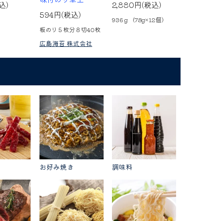
込)
2,880円(税込)
594円(税込)
936ｇ（78g×12個）
板のり５枚分８切40枚
広島海苔 株式会社
お好み焼き
調味料