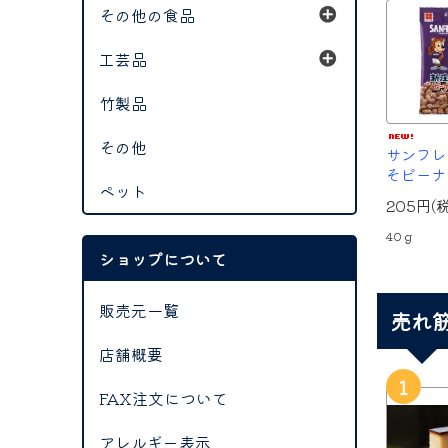
その他の食品
工芸品
竹製品
その他
サンフレ
そピーナ
ペット
205円(
40ｇ
ショップについて
販売元一覧
売れ
店舗概要
1
FAX注文について
アレルギー表示