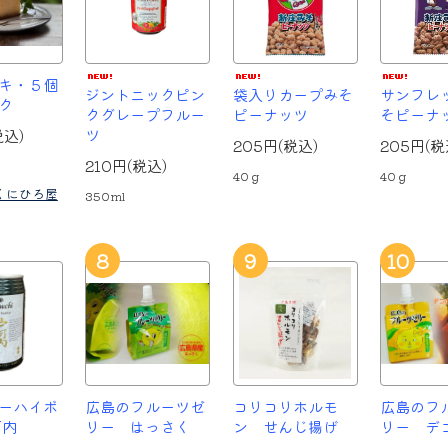
キ・５個
ジントニックピン
袋入りカープみそ
サンフレ
ク
クグレープフルー
ピーナッツ
そピーナ
ツ
税込)
205円(税込)
205円(税
210円(税込)
40ｇ
40ｇ
くにひろ屋
350ml
8
9
10
ーハイボ
広島のフルーツゼ
コリコリホルモ
広島のフ
河内
リー はっさく
ン せんじ揚げ
リー デ