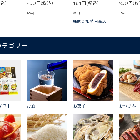
税込)
290円(税込)
464円(税込)
290円(税
180g
60g
180g
株式会社 植田商店
カテゴリー
ギフト
お酒
お菓子
おつまみ