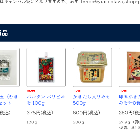
はキャンセル扱いとなりますので、必ず「shop@yumeplaza.shop
商品
玉（むき
バルタン パリピみ
かきだし入りみそ
即席かき
セット
そ 100g
500g
みそ汁3
(税込)
378円(税込)
600円(税込)
250円(税
100ｇ
500ｇ
57.9ｇ（調
×3袋、具1.