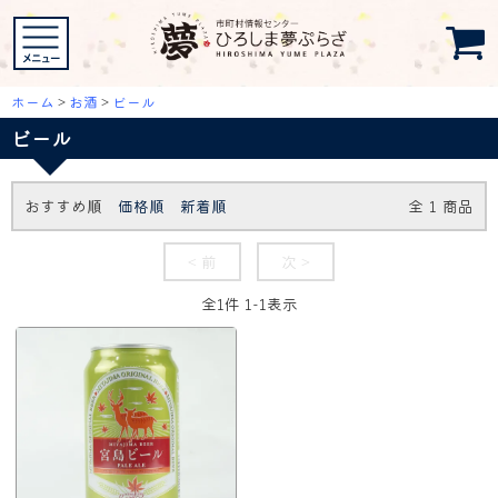
ホーム
>
お酒
>
ビール
ビール
おすすめ順
価格順
新着順
全
1
商品
< 前
次 >
全
1
件
1
-
1
表示