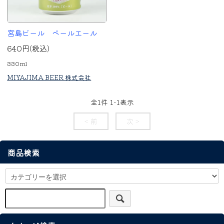
宮島ビール ペールエール
640円(税込)
330ml
MIYAJIMA BEER 株式会社
全
1
件
1
-
1
表示
< 前
次 >
商品検索