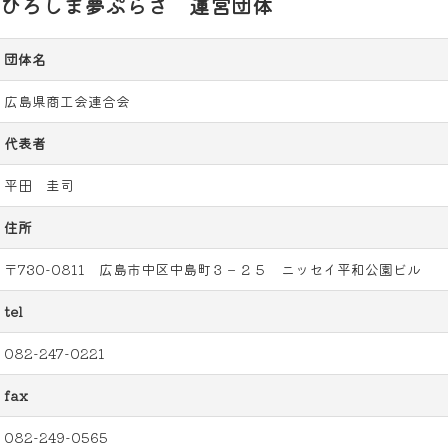
ひろしま夢ぷらざ 運営団体
団体名
広島県商工会連合会
代表者
平田 圭司
住所
〒730-0811 広島市中区中島町３－２５ ニッセイ平和公園ビル
tel
082-247-0221
fax
082-249-0565