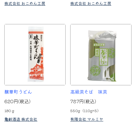
株式会社 おこめん工房
株式会社 おこめん工房
醸華町うどん
高級茶そば 抹茶
620円(税込)
787円(税込)
180ｇ
550g（110g×5）
亀齢酒造 株式会社
有限会社 マルミヤ