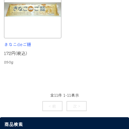
きなこdeご麺
172円(税込)
250g
全
11
件
1
-
11
表示
< 前
次 >
商品検索