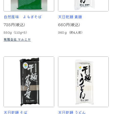
自然風味 よもぎそば
天日乾麺 素麺
735円(税込)
660円(税込)
550g（110g×5）
360ｇ（約4人前）
有限会社 マルミヤ
天日乾麺 そば
天日乾麺 うどん