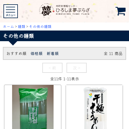
ホーム
>
麺類
>
その他の麺類
その他の麺類
おすすめ順
価格順
新着順
全
11
商品
< 前
次 >
全
11
件
1
-
11
表示