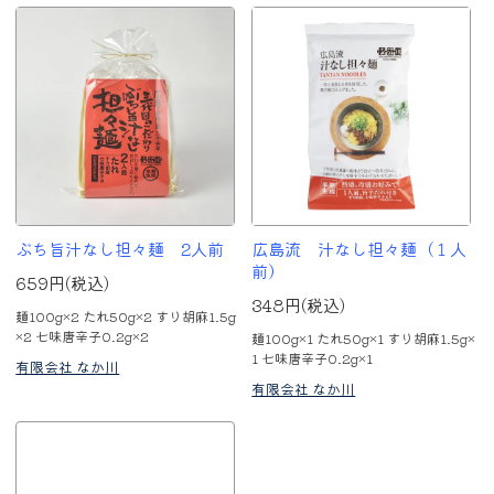
ぶち旨汁なし担々麺 2人前
広島流 汁なし担々麺（１人
前）
659円(税込)
348円(税込)
麺100g×2 たれ50g×2 すり胡麻1.5g
×2 七味唐辛子0.2g×2
麺100g×1 たれ50g×1 すり胡麻1.5g×
1 七味唐辛子0.2g×1
有限会社 なか川
有限会社 なか川