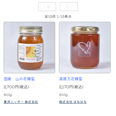
< 前
次 >
全
13
件
1
-
13
表示
国産 山の花蜂蜜
高原万花蜂蜜
2,700円(税込)
2,170円(税込)
600g
300g
東洋ニッポー 株式会社
株式会社 はなはな