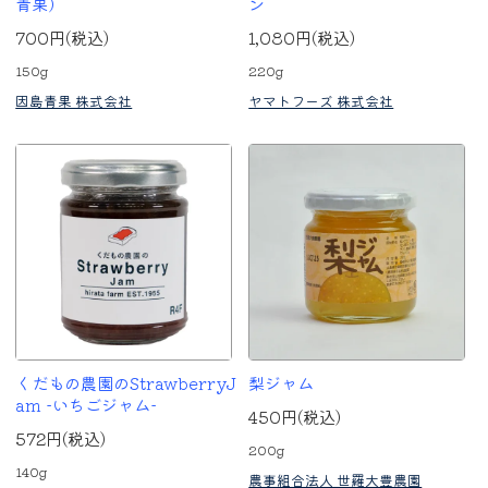
青果）
ン
700円(税込)
1,080円(税込)
150g
220g
因島青果 株式会社
ヤマトフーズ 株式会社
くだもの農園のStrawberryJ
梨ジャム
am -いちごジャム-
450円(税込)
572円(税込)
200g
140g
農事組合法人 世羅大豊農園