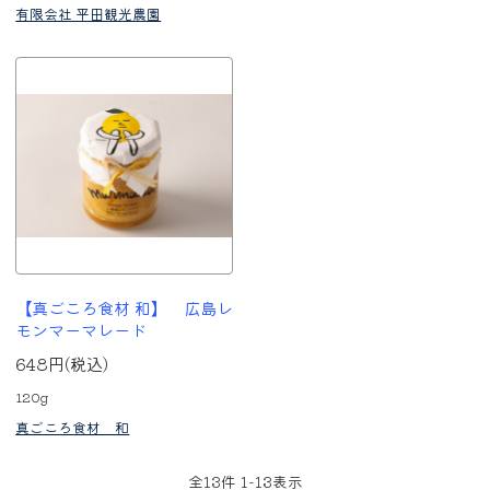
有限会社 平田観光農園
【真ごころ食材 和】 広島レ
モンマーマレード
648円(税込)
120g
真ごころ食材 和
全
13
件
1
-
13
表示