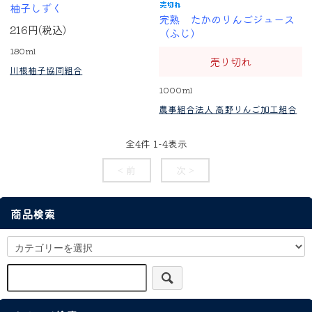
柚子しずく
完熟 たかのりんごジュース
216円(税込)
（ふじ）
180ml
売り切れ
川根柚子協同組合
1000ml
農事組合法人 高野りんご加工組合
全
4
件
1
-
4
表示
< 前
次 >
商品検索