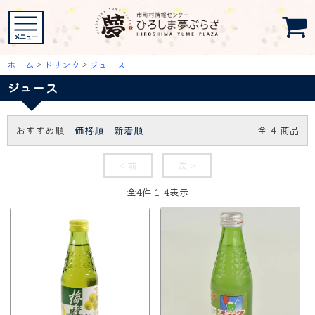
ホーム
>
ドリンク
>
ジュース
ジュース
おすすめ順
価格順
新着順
全
4
商品
< 前
次 >
全
4
件
1
-
4
表示