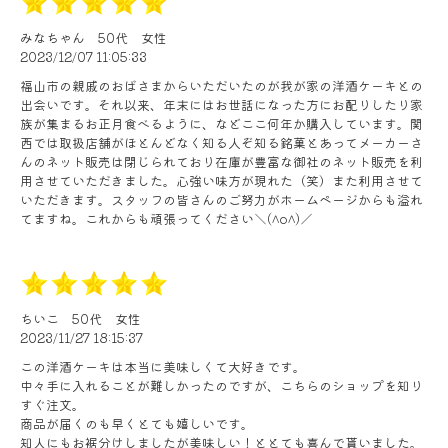
みなちゃん
50代
女性
2023/12/07 11:05:33
福山市の親戚のおばさまからいただいたのが我が家の洋酒ケーキとの
出会いです。それ以来、年末にはお世話になった方にお配りしたり家
族が集まるお正月食べるように、などここ何年か購入しています。関
西では取扱店舗がほとんどなく知る人ぞ知る銘菓とあってメーカーさ
んのネット販売は閉じられており在庫が豊富な御社のネット販売を利
用させていただきました。心強い味方が現れた（笑）また利用させて
いただきます。スタッフの皆さんのご努力がホームページからも溢れ
てますね。これからも頑張ってください＼(^o^)／
ちいこ
50代
女性
2023/11/27 18:15:37
この洋酒ケーキは本当に美味しくて大好きです。
中々手に入れることが難しかったのですが、こちらのショップを知り
すぐ注文。
商品が届くのも早くとても嬉しいです。
知人にもお裾分けしましたが美味しい！ととても喜んで貰いました。