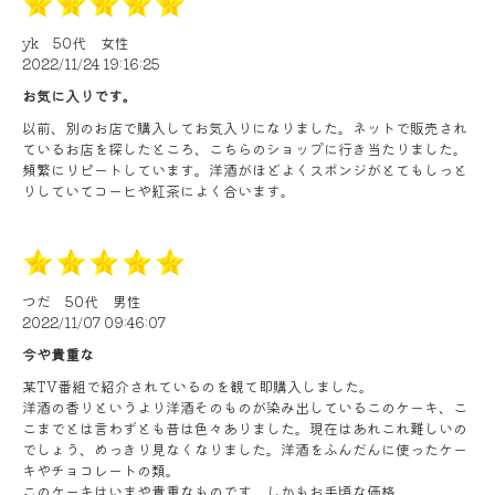
yk
50代
女性
2022/11/24 19:16:25
お気に入りです。
以前、別のお店で購入してお気入りになりました。ネットで販売され
ているお店を探したところ、こちらのショップに行き当たりました。
頻繁にリピートしています。洋酒がほどよくスポンジがとてもしっと
りしていてコーヒや紅茶によく合います。
つだ
50代
男性
2022/11/07 09:46:07
今や貴重な
某TV番組で紹介されているのを観て即購入しました。
洋酒の香りというより洋酒そのものが染み出しているこのケーキ、こ
こまでとは言わずとも昔は色々ありました。現在はあれこれ難しいの
でしょう、めっきり見なくなりました。洋酒をふんだんに使ったケー
キやチョコレートの類。
このケーキはいまや貴重なものです。しかもお手頃な価格。