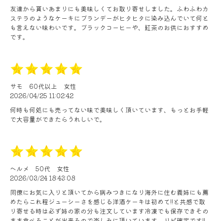
友達から貰いあまりにも美味しくてお取り寄せしました。ふわふわカ
ステラのようなケーキにブランデーがヒタヒタに染み込んでいて何と
も言えない味わいです。ブラックコーヒーや、紅茶のお供におすすめ
です。
サモ
60代以上
女性
2026/04/25 11:02:42
何時も何処にも売ってない味で美味しく頂いています、もっとお手軽
で大容量ができたらうれしいで。
ヘルメ
50代
女性
2026/03/24 18:43:08
同僚にお気に入りと頂いてから病みつきになり海外に住む義姉にも薦
めたらこれ程ジューシーさを感じる洋酒ケーキは初めて!!と共感で取
り寄せる時は必ず姉の家の分も注文しています冷凍でも保存できその
まま食べることが出来るので楽しみに頂いています。リピ確定です!!