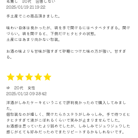
名無し
30代
回答しない
2025/01/19 21:19:22
手土産でこの商品頂きました。
味わい自体は良かったが、袋を手で開けるにはベタベタすぎる。開け
づらい。袋を開けると、下側だけヒタヒタの状態。
土産にはあまり向かない包装。
お酒の味よりも甘味が強すぎて砂糖につけた味の方が強い。甘すぎ
る。
ゆ
20代
女性
2025/01/13 09:38:42
洋酒がしみたケーキということで評判良かったので購入してみまし
た。
個包装なのが嬉しく、開けたらカステラがしみっしみ。手で待つとヒ
タヒタすぎて液がこぼれるくらいで笑みが止まりませんでした。
お酒感は思っていたより弱めでしたが、しみしみでジュワジュワした
感じがとても好みだったのでまたリピートするかもしれないです。