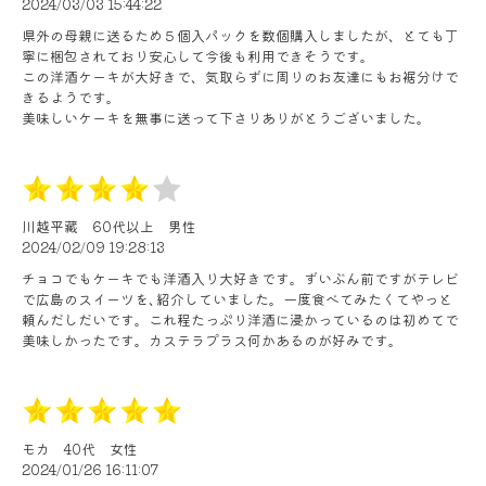
2024/03/03 15:44:22
県外の母親に送るため５個入パックを数個購入しましたが、とても丁
寧に梱包されており安心して今後も利用できそうです。
この洋酒ケーキが大好きで、気取らずに周りのお友達にもお裾分けで
きるようです。
美味しいケーキを無事に送って下さりありがとうございました。
川越平藏
60代以上
男性
2024/02/09 19:28:13
チョコでもケーキでも洋酒入り大好きです。ずいぶん前ですがテレビ
で広島のスイーツを､紹介していました。一度食べてみたくてやっと
頼んだしだいです。これ程たっぷり洋酒に浸かっているのは初めてで
美味しかったです。カステラプラス何かあるのが好みです。
モカ
40代
女性
2024/01/26 16:11:07