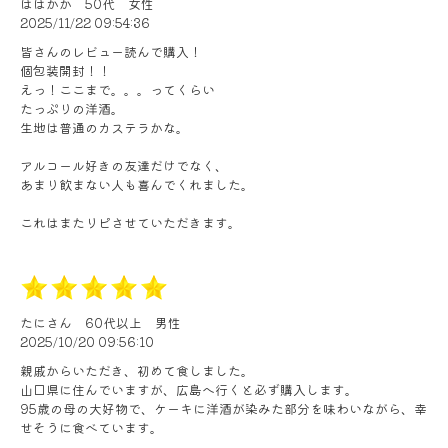
ははかか
50代
女性
2025/11/22 09:54:36
皆さんのレビュー読んで購入！
個包装開封！！
えっ！ここまで。。。ってくらい
たっぷりの洋酒。
生地は普通のカステラかな。
アルコール好きの友達だけでなく、
あまり飲まない人も喜んでくれました。
これはまたリピさせていただきます。
たにさん
60代以上
男性
2025/10/20 09:56:10
親戚からいただき、初めて食しました。
山口県に住んでいますが、広島へ行くと必ず購入します。
95歳の母の大好物で、ケーキに洋酒が染みた部分を味わいながら、幸
せそうに食べています。