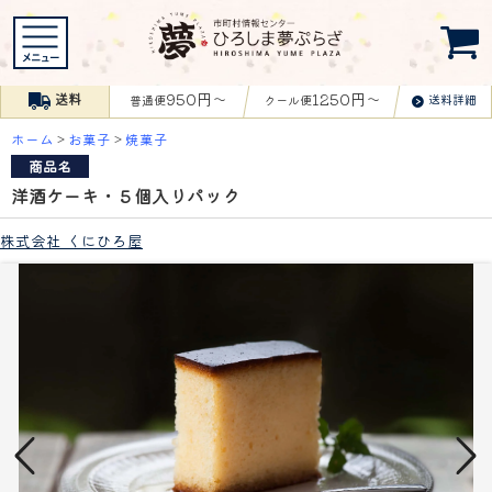
950円〜
1250円〜
送料
送料詳細
普通便
クール便
ホーム
>
お菓子
>
焼菓子
商品名
洋酒ケーキ・５個入りパック
株式会社 くにひろ屋