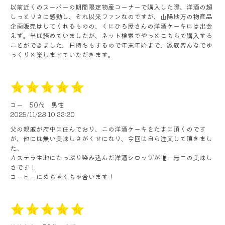
以前近くのスーパーの期間限定物産コーナーで購入した際、洋酒の超
しっとりさに感動し、それ以来ファンなのですが、山陽地方の物産品
企画販売はしてくれるものの、くにひろ屋さんの洋酒ケーキには出会
えず。半ば諦めていましたが、ネット検索でやっとこちらで購入する
ことができました。日持ちもするので年末年始まで、家族皆んなでゆ
っくりと楽しませていただきます。
コー
50代
男性
2025/11/28 10:33:20
父の親戚が府中に住んでおり、この洋酒ケーキをたまに頂くのです
が、他には無い美味しさがくせになり、今回は自ら注文して頂きまし
た。
カステラ生地にたっぷり染み込んだ洋酒シロップが唯一無二の美味し
さです！
コーヒーにめちゃくちゃ合います！