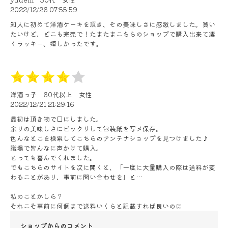
2022/12/26 07:55:59
知人に初めて洋酒ケーキを頂き、その美味しさに感激しました。買い
たいけど、どこも完売で！たまたまこちらのショップで購入出来て凄
くラッキー、嬉しかったです。
洋酒っ子
60代以上
女性
2022/12/21 21:29:16
最初は頂き物で口にしました。
余りの美味しさにビックリして包装紙を写メ保存。
色んなとこを検索してこちらのアンテナショップを見つけました♪
職場で皆んなに声かけて購入。
とっても喜んでくれました。
でもこちらのサイトを次に開くと、「一度に大量購入の際は送料が変
わることがあり、事前に問い合わせを」と…
私のことかしら？
それこそ事前に何個まで送料いくらと記載すれば良いのに
ショップからのコメント