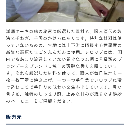
洋酒ケーキの味の秘密は厳選した素材と、職人直伝の製
法と手わざ、手間のかけ方にあります。特別な材料は使
っていないものの、生地には上下町に隣接する世羅産の
新鮮な高原たまごをふんだんに使用。シロップには、国
内でもあまり流通していない希少なラム酒に２種類のブ
ランデーをブレンドし独自の芳醇な香りを醸していま
す。それら厳選した材料を使って、職人が毎日生地を一
枚一枚丁寧に焼き上げ、一つ一つ手作業でシロップに漬
け込むことで手作りの味わいを生み出しています。豊な
香りと、独特のしっとり感、上品な甘みが織りなす絶妙
のハーモニーをご堪能ください。
販売元