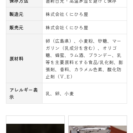
保存方法
直射日光・高温多湿を避けて保存
製造元
株式会社くにひろ屋
販売元
株式会社くにひろ屋
卵（広島県）、小麦粉、砂糖、マー
ガリン（乳成分を含む）、オリゴ
糖、蜂蜜、ラム酒、ブランデー、乳
原材料
等を主要原料とする食品/乳化剤、膨
張剤、香料、カラメル色素、酸化防
止剤（Ｖ.Ｅ）
アレルギー表
乳、卵、小麦
示