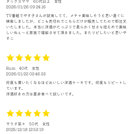
ダックスママ
60代以上
女性
2026/01/26 09:24:16
TV番組でやす子さんが試食してて、メチャ美味しそうと思い直ぐに
検索しましたが、どこも売切れでこちらだけが販売してたので即注文
いたしました。本当に洋酒がたっぷりで柔らかく甘さも控えめで美味
しいねぇ～と家族で堪能させて頂きました。またリピしたいと思いや
すこ
Rum
40代
女性
2026/01/23 03:46:33
何度も買いたくなるほどおいしい洋酒ケーキです。何度もリピートし
ています。
洋酒好きの方は是非食べて欲しいです。
サラダ菜々
50代
女性
2025/12/18 12:53:19