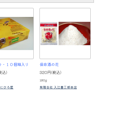
キ・１０個箱入り
保命酒の花
税込)
320円(税込)
180g
くにひろ屋
有限会社 入江豊三郎本店