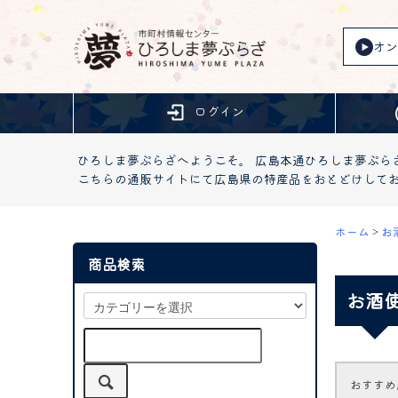
オン
ログイン
ひろしま夢ぷらざへようこそ。 広島本通ひろしま夢ぷら
こちらの通販サイトにて広島県の特産品をおとどけして
ホーム
>
お
商品検索
お酒
おすすめ