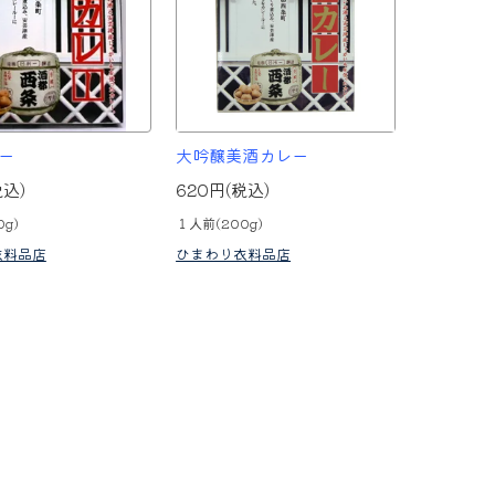
ー
大吟醸美酒カレー
税込)
620円(税込)
g)
１人前(200g)
衣料品店
ひまわり衣料品店