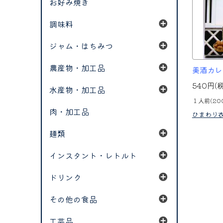
お好み焼き
調味料
ジャム・はちみつ
農産物・加工品
美酒カレ
540円(
水産物・加工品
１人前(200
肉・加工品
ひまわり
麺類
インスタント・レトルト
ドリンク
その他の食品
工芸品