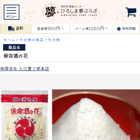
950円〜
1250円〜
送料
送料詳細
普通便
クール便
ホーム
>
その他の食品
>
その他
商品名
保命酒の花
有限会社 入江豊三郎本店