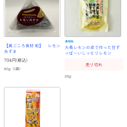
【真ごころ食材 和】 レモン
大長レモンの皮で作った甘ず
あずき
っぱ～いしっとりレモン
734円(税込)
売り切れ
60g（1袋）
25g