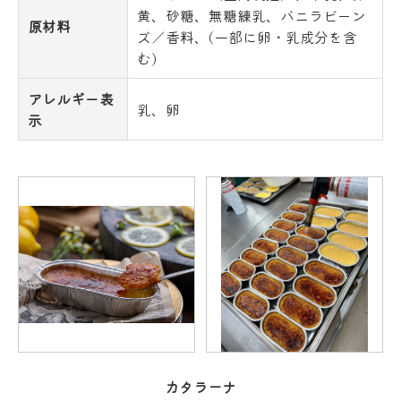
黄、砂糖、無糖練乳、バニラビーン
原材料
ズ／香料、(一部に卵・乳成分を含
む)
アレルギー表
乳、卵
示
カタラーナ