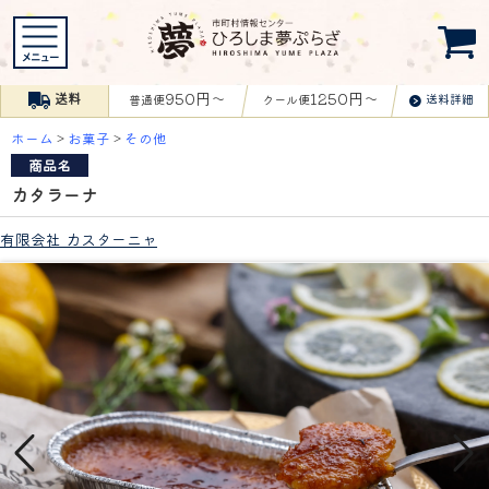
950円〜
1250円〜
送料
送料詳細
普通便
クール便
ホーム
>
お菓子
>
その他
商品名
カタラーナ
有限会社 カスターニャ