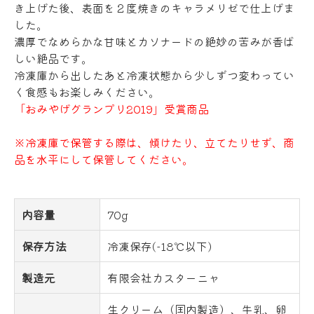
き上げた後、表面を２度焼きのキャラメリゼで仕上げま
した。
濃厚でなめらかな甘味とカソナードの絶妙の苦みが香ば
しい絶品です。
冷凍庫から出したあと冷凍状態から少しずつ変わってい
く食感もお楽しみください。
「おみやげグランプリ2019」受賞商品
※冷凍庫で保管する際は、傾けたり、立てたりせず、商
品を水平にして保管してください。
内容量
70g
保存方法
冷凍保存(-18℃以下)
製造元
有限会社カスターニャ
生クリーム（国内製造）、牛乳、卵