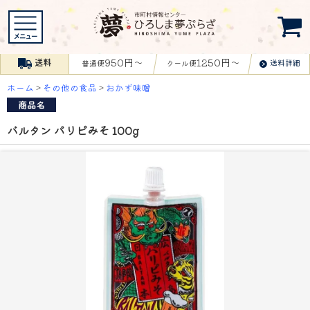
950円〜
1250円〜
送料
送料詳細
普通便
クール便
ホーム
>
その他の食品
>
おかず味噌
商品名
バルタン パリピみそ 100g