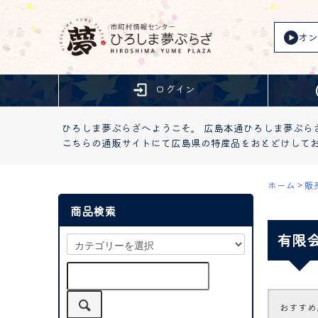
オン
ログイン
ひろしま夢ぷらざへようこそ。 広島本通ひろしま夢ぷら
こちらの通販サイトにて広島県の特産品をおとどけして
ホーム
>
販
商品検索
有限会
おすすめ