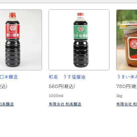
口本醸造
和高 うす塩醤油
うまい米
税込)
560円(税込)
780円(税
1000ml
1kg
和高醸造
有限会社 和高醸造
有限会社 