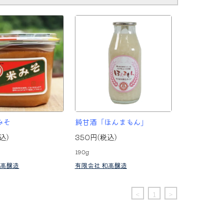
みそ
純甘酒「ほんまもん」
込)
350円(税込)
190g
和高醸造
有限会社 和高醸造
<
1
>