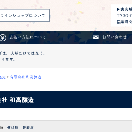
▶︎
実店
ラインショップについて
〒730
営業時間：
支払い方法について
お問い合わせ
ざは、店舗だけではなく、
おります。
売元
>
有限会社 和高醸造
社 和高醸造
順
価格順
新着順