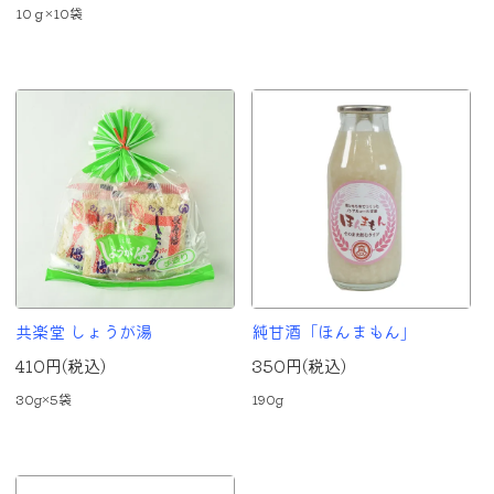
10ｇ×10袋
共楽堂 しょうが湯
純甘酒「ほんまもん」
410円(税込)
350円(税込)
30g×5袋
190g