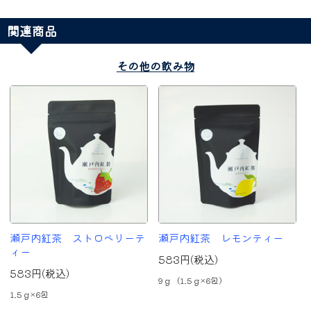
関連商品
その他の飲み物
瀬戸内紅茶 ストロベリーテ
瀬戸内紅茶 レモンティー
ィー
583円(税込)
583円(税込)
9ｇ（1.5ｇ×6包）
1.5ｇ×6包