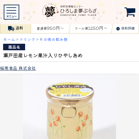
950円〜
1250円〜
送料
送料詳細
普通便
クール便
ホーム
>
ドリンク
>
その他の飲み物
商品名
瀬戸田産レモン果汁入りひやしあめ
桜南食品 株式会社