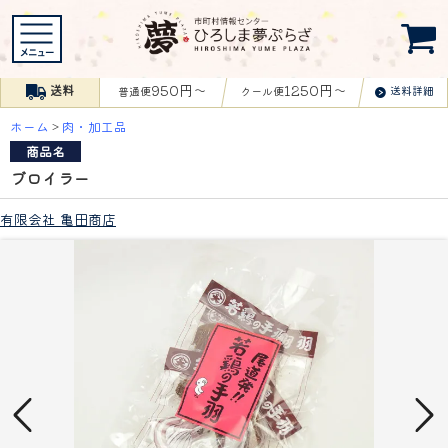
950円〜
1250円〜
送料
送料詳細
普通便
クール便
ホーム
>
肉・加工品
商品名
ブロイラー
有限会社 亀田商店