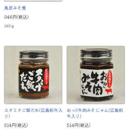
鳥皮みそ煮
346円(税込)
130ｇ
スタミナご飯だれ(広島和牛入
おっ!!牛肉みそじゃん(広島和
り)
牛入り)
514円(税込)
514円(税込)