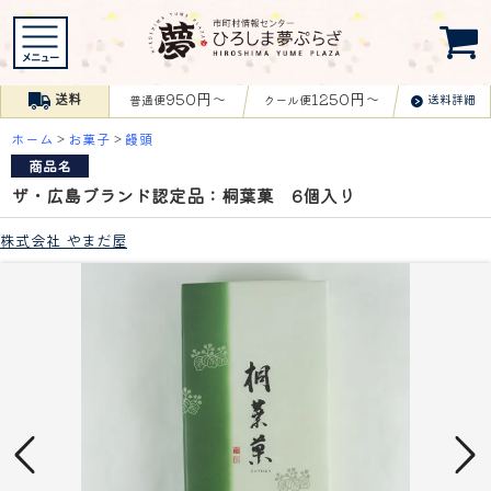
950円〜
1250円〜
送料
送料詳細
普通便
クール便
ホーム
>
お菓子
>
饅頭
商品名
ザ・広島ブランド認定品：桐葉菓 6個入り
株式会社 やまだ屋