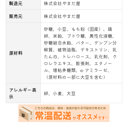
製造元
株式会社やまだ屋
販売元
株式会社やまだ屋
砂糖、小豆、もち粉（国産）、鶏
卵、米飴、ブドウ糖、異性化液糖、
砂糖結合水飴、バター、デンプン分
解質、植物油脂、デキストリン、乳
原材料
たん白、トレハロース、乳化剤、ク
ロレラエキス、膨張剤、エタノー
ル、増粘多糖類、α-アミラーゼ、
（原材料の一部に大豆を含む）
アレルギー表
卵、小麦、大豆
示