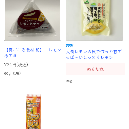
【真ごころ食材 和】 レモン
大長レモンの皮で作った甘ず
あずき
っぱ～いしっとりレモン
734円(税込)
売り切れ
60g（1袋）
25g