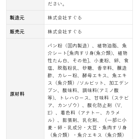
ださい。
製造元
株式会社すぐる
販売元
株式会社すぐる
パン粉（国内製造）、植物油脂、魚
介シート[魚肉すり身(魚介類)、植物
性たん白、その他]、小麦粉、卵、食
塩、脱脂粉乳、砂糖、香辛料、醸造
酢、カレー粉、酵母エキス、魚エキ
ス（魚介類）/ソルビット、加工デン
プン、酸味料、調味料(アミノ酸
原材料
等)、トレハロース、甘味料（ステビ
ア、カンゾウ）、酸化防止剤（V.
E）、着色料（アナトー、カラメ
ル）、膨張剤、乳化剤、（一部に小
麦・卵・乳成分・大豆・魚肉すり身
（魚介類）・魚介エキス（魚介類）