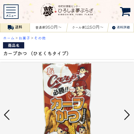
950円〜
1250円〜
送料
送料詳細
普通便
クール便
ホーム
>
お菓子
>
その他
商品名
カープかつ （ひとくちタイプ）