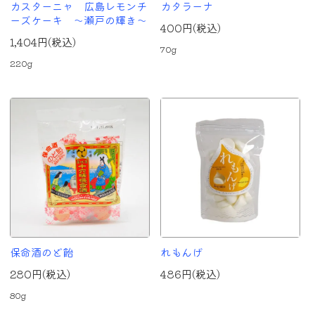
カスターニャ 広島レモンチ
カタラーナ
ーズケーキ ～瀬戸の輝き～
400円(税込)
1,404円(税込)
70g
220g
保命酒のど飴
れもんげ
280円(税込)
486円(税込)
80g