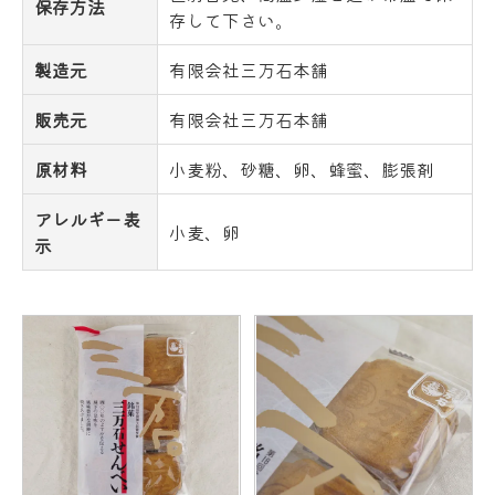
保存方法
存して下さい。
製造元
有限会社三万石本舗
販売元
有限会社三万石本舗
原材料
小麦粉、砂糖、卵、蜂蜜、膨張剤
アレルギー表
小麦、卵
示