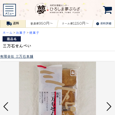
950円〜
1250円〜
送料
送料詳細
普通便
クール便
ホーム
>
お菓子
>
焼菓子
商品名
三万石せんべい
有限会社 三万石本舗