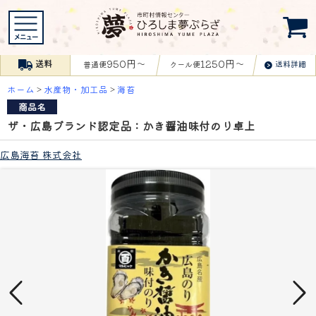
950円〜
1250円〜
送料
送料詳細
普通便
クール便
ホーム
>
水産物・加工品
>
海苔
商品名
ザ・広島ブランド認定品：かき醤油味付のり卓上
広島海苔 株式会社