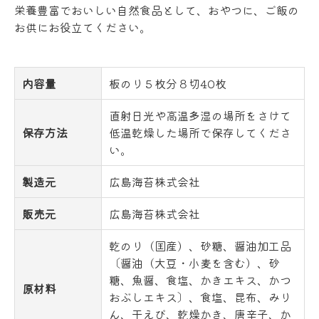
栄養豊富でおいしい自然食品として、おやつに、ご飯の
お供にお役立てください。
内容量
板のり５枚分８切40枚
直射日光や高温多湿の場所をさけて
保存方法
低温乾燥した場所で保存してくださ
い。
製造元
広島海苔株式会社
販売元
広島海苔株式会社
乾のり（国産）、砂糖、醤油加工品
〔醤油（大豆・小麦を含む）、砂
糖、魚醤、食塩、かきエキス、かつ
原材料
おぶしエキス〕、食塩、昆布、みり
ん、干えび、乾燥かき、唐辛子、か