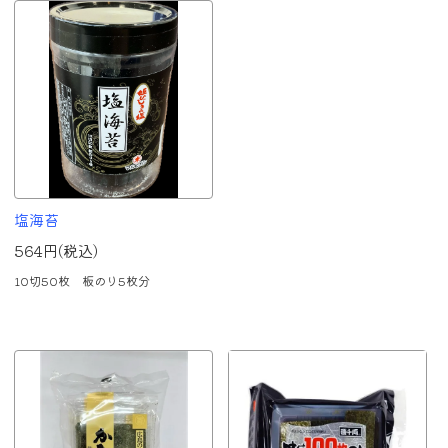
塩海苔
564円(税込)
10切50枚 板のり5枚分