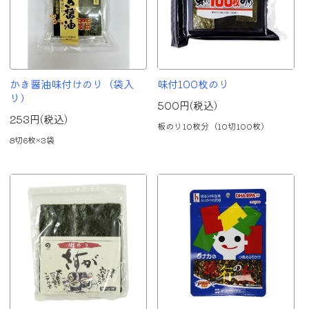
かき醤油味付けのり（袋入
味付100枚のり
り）
500円(税込)
253円(税込)
板のり10枚分（10切100枚）
8切6枚×3袋