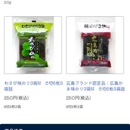
20g
わさび味のり3袋N 8切6枚3
広島ブランド認定品：広島か
袋詰
き味のり3袋N 8切6枚3袋詰
250円(税込)
250円(税込)
8切6枚3袋
8切6枚3袋