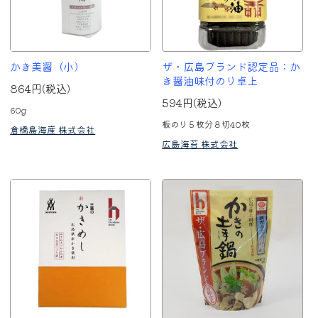
かき美醤（小）
ザ・広島ブランド認定品：か
き醤油味付のり卓上
864円(税込)
594円(税込)
60g
板のり５枚分８切40枚
倉橋島海産 株式会社
広島海苔 株式会社