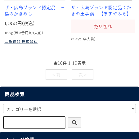
ザ・広島ブランド認定品：三
ザ・広島ブランド認定品：か
島のかきめし
きの土手鍋 【ますやみそ】
1,058円(税込)
売り切れ
155g(米2合用)(3人前)
250g（4人前）
三島食品 株式会社
全
16
件
1
-
16
表示
< 前
次 >
商品検索