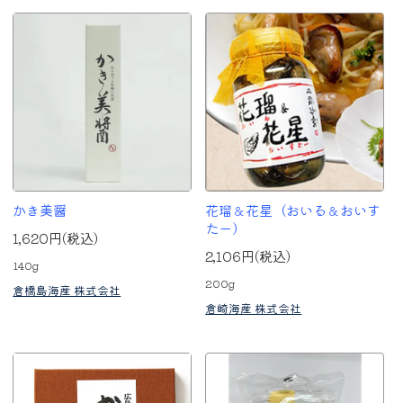
かき美醤
花瑠＆花星（おいる＆おいす
たー）
1,620円(税込)
2,106円(税込)
140g
200g
倉橋島海産 株式会社
倉崎海産 株式会社