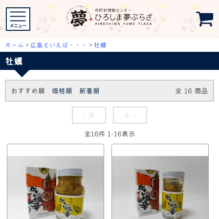
ホーム
>
広島といえば・・・
>
牡蠣
牡蠣
おすすめ順
価格順
新着順
全
16
商品
< 前
次 >
全
16
件
1
-
16
表示