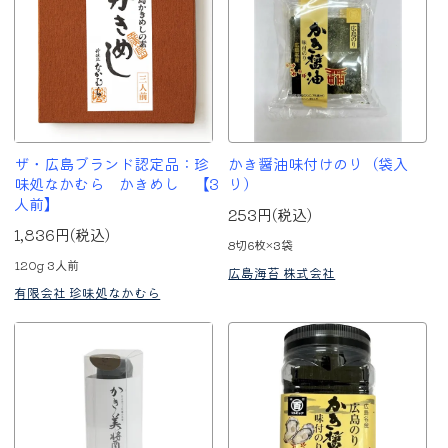
ザ・広島ブランド認定品：珍
かき醤油味付けのり（袋入
味処なかむら かきめし 【3
り）
人前】
253円(税込)
1,836円(税込)
8切6枚×3袋
120g 3人前
広島海苔 株式会社
有限会社 珍味処なかむら