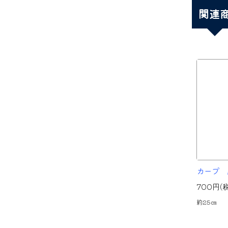
関連
カープ 
700円(
約25㎝