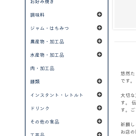
お好み焼き
調味料
ジャム・はちみつ
農産物・加工品
水産物・加工品
肉・加工品
悠然た
です。
麺類
インスタント・レトルト
大切な
す。 
ドリンク
す。ご
その他の食品
祈願し
お店の
工芸品