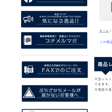
ホーム
この商
商品
※当ショッ
できます。
※他店の名