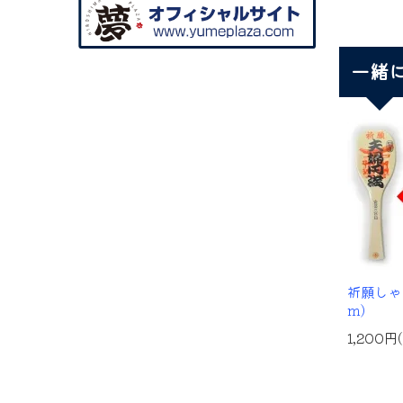
一緒
祈願しゃ
m)
1,200円