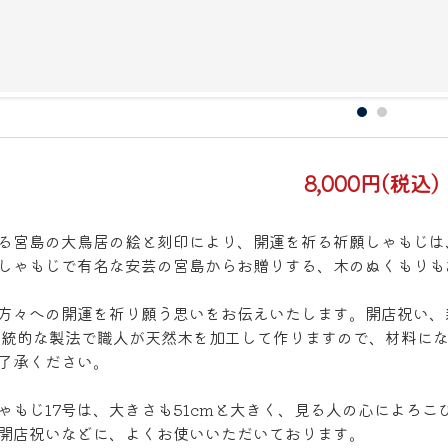
8,000円(税込)
る宮島の大鳥居の絵と刻印により、開運を祈る祈願しゃもじは
しゃもじで有名な安芸の宮島からお贈りする、木のぬくもりも
方々への開運を祈り願う思いをお伝えいたします。開店祝い、
伝統的な製法で職人が天然木を加工して作りますので、材料に
了承ください。
ゃもじ17号は、大きさも51cmと大きく、見る人の心によろ
開店祝いなどに、よくお使いいただいております。