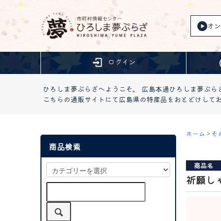
オン
ログイン
ひろしま夢ぷらざへようこそ。 広島本通ひろしま夢ぷら
こちらの通販サイトにて広島県の特産品をおとどけして
ホーム
>
そ
商品検索
商品名
祈願しゃ