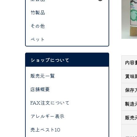
竹製品
その他
ペット
ショップについて
内容
販売元一覧
賞味
店舗概要
保存
FAX注文について
製造
アレルギー表示
販売
売上ベスト10