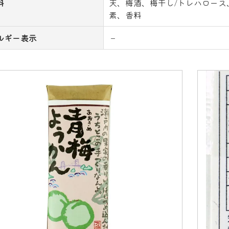
料
天、梅酒、梅干し/トレハロース
素、香料
ルギー表示
－