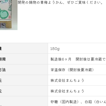
開発の賜物の青梅ようかん、ぜひご賞味ください。
量
180g
期限
製造後6ヶ月 開封後は要冷蔵で
方法
常温保存（開封後要冷蔵）
元
株式会社まんちょう
元
株式会社まんちょう
砂糖（国内製造）、白餡（白い