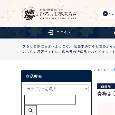
オン
ログイン
ひろしま夢ぷらざへようこそ。 広島本通ひろしま夢ぷら
こちらの通販サイトにて広島県の特産品をおとどけして
ホーム
>
お
商品検索
商品名
青梅よ