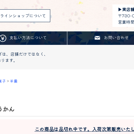
▶︎
実店
ラインショップについて
〒730
営業時間：
支払い方法について
お問い合わせ
ざは、店舗だけではなく、
おります。
菓子
>
羊羹
うかん
この商品は品切れ中です。入荷次第販売いた