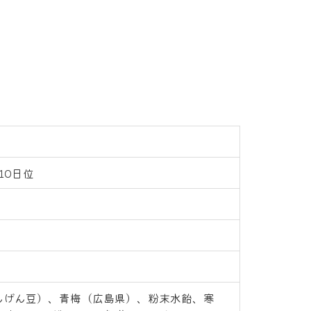
10日位
んげん豆）、青梅（広島県）、粉末水飴、寒