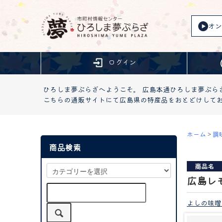
オン
ログイン
ひろしま夢ぷらざへようこそ。 広島本通ひろしま夢ぷら
こちらの通販サイトにて広島県の特産品をおとどけして
ホーム
>
調
商品検索
商品名
広島レ
よしの味噌