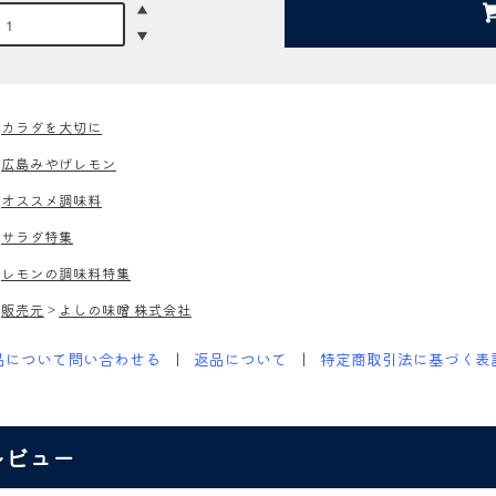
>
カラダを大切に
>
広島みやげレモン
>
オススメ調味料
>
サラダ特集
>
レモンの調味料特集
>
販売元
>
よしの味噌 株式会社
品について問い合わせる
返品について
特定商取引法に基づく表
レビュー