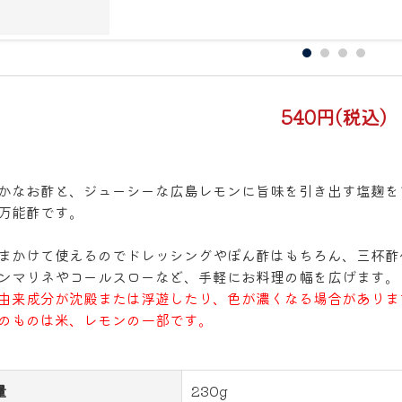
540円(税込)
かなお酢と、ジューシーな広島レモンに旨味を引き出す塩麹を
万能酢です。
まかけて使えるのでドレッシングやぽん酢はもちろん、三杯酢
ンマリネやコールスローなど、手軽にお料理の幅を広げます。
由来成分が沈殿または浮遊したり、色が濃くなる場合がありま
のものは米、レモンの一部です。
量
230g