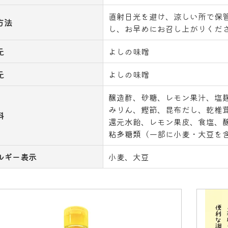
直射日光を避け、涼しい所で保
方法
し、お早めにお召し上がりくだ
元
よしの味噌
元
よしの味噌
醸造酢、砂糖、レモン果汁、塩
みりん、鰹節、昆布だし、乾椎
料
還元水飴、レモン果皮、食塩、
粘多糖類（一部に小麦・大豆を
ルギー表示
小麦、大豆