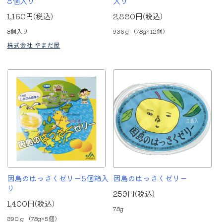
8個入り
入り
1,160円(税込)
2,880円(税込)
8個入り
936ｇ（78g×12個）
株式会社 やまだ屋
因島のはっさくゼリー5個箱入
因島のはっさくゼリー
り
259円(税込)
1,400円(税込)
78g
390ｇ（78g×5個）