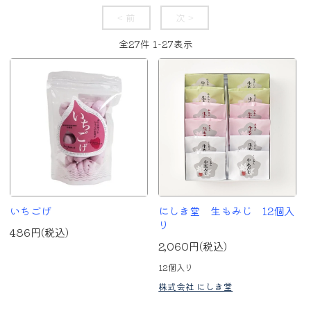
< 前
次 >
全
27
件
1
-
27
表示
いちごげ
にしき堂 生もみじ 12個入
り
486円(税込)
2,060円(税込)
12個入り
株式会社 にしき堂