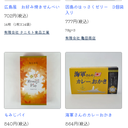
広島風 お好み焼きせんべい
因島のはっさくゼリー 3個袋
入り
702円(税込)
777円(税込)
14枚（1枚X14袋)
78g×3
有限会社 タニモト食品工業
有限会社 亀田商店
もみじパイ
海軍さんのカレーおかき
840円(税込)
864円(税込)