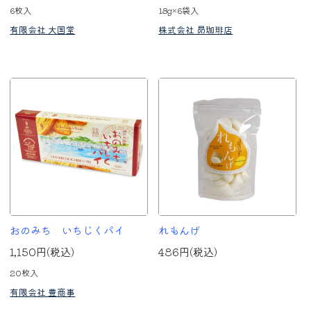
6枚入
18g×6袋入
有限会社 大国堂
株式会社 昴珈琲店
おのみち いちじくパイ
れもんげ
1,150円(税込)
486円(税込)
20枚入
有限会社 豊商事