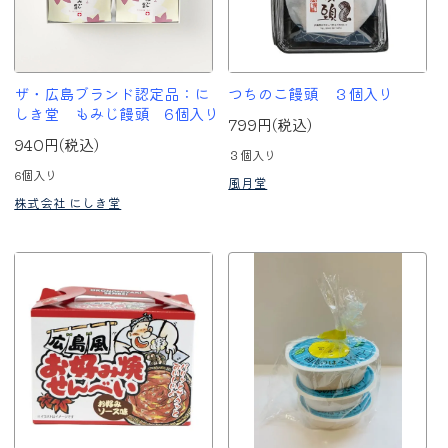
ザ・広島ブランド認定品：に
つちのこ饅頭 ３個入り
しき堂 もみじ饅頭 6個入り
799円(税込)
940円(税込)
３個入り
6個入り
風月堂
株式会社 にしき堂