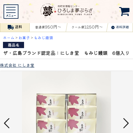
950円〜
1250円〜
送料
送料詳細
普通便
クール便
ホーム
>
お菓子
>
もみじ饅頭
商品名
ザ・広島ブランド認定品：にしき堂 もみじ饅頭 6個入り
株式会社 にしき堂