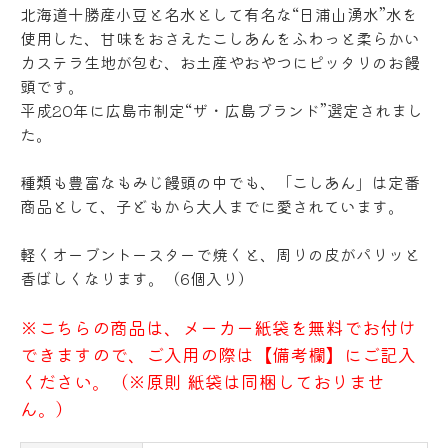
北海道十勝産小豆と名水として有名な“日浦山湧水”水を
使用した、甘味をおさえたこしあんをふわっと柔らかい
カステラ生地が包む、お土産やおやつにピッタリのお饅
頭です。
平成20年に広島市制定“ザ・広島ブランド”選定されまし
た。
種類も豊富なもみじ饅頭の中でも、「こしあん」は定番
商品として、子どもから大人までに愛されています。
軽くオーブントースターで焼くと、周りの皮がパリッと
香ばしくなります。（6個入り）
※こちらの商品は、メーカー紙袋を無料でお付け
できますので、ご入用の際は【備考欄】にご記入
ください。（※原則 紙袋は同梱しておりませ
ん。）