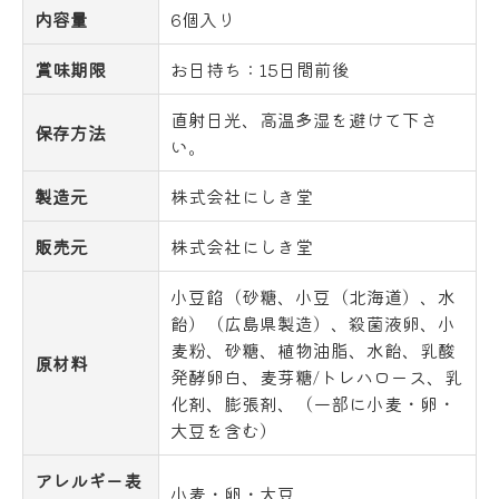
内容量
6個入り
賞味期限
お日持ち：15日間前後
直射日光、高温多湿を避けて下さ
保存方法
い。
製造元
株式会社にしき堂
販売元
株式会社にしき堂
小豆餡（砂糖、小豆（北海道）、水
飴）（広島県製造）、殺菌液卵、小
麦粉、砂糖、植物油脂、水飴、乳酸
原材料
発酵卵白、麦芽糖/トレハロース、乳
化剤、膨張剤、（一部に小麦・卵・
大豆を含む）
アレルギー表
小麦・卵・大豆