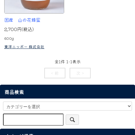
国産 山の花蜂蜜
2,700円(税込)
600g
東洋ニッポー 株式会社
全
1
件
1
-
1
表示
< 前
次 >
商品検索