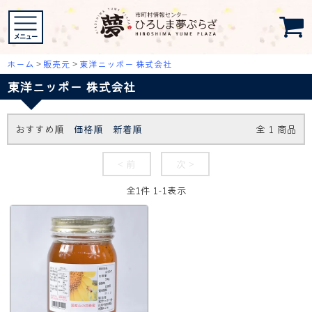
ホーム
>
販売元
>
東洋ニッポー 株式会社
東洋ニッポー 株式会社
おすすめ順
価格順
新着順
全
1
商品
< 前
次 >
全
1
件
1
-
1
表示