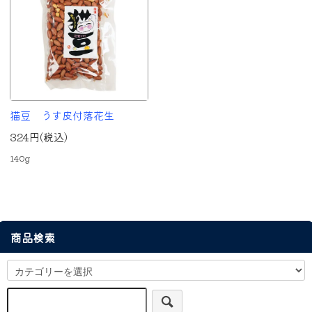
猫豆 うす皮付落花生
324円(税込)
140g
商品検索