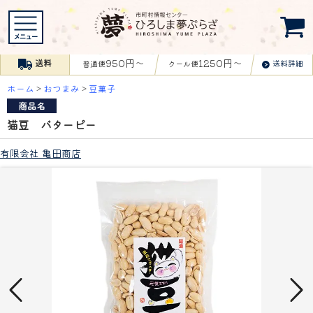
950円〜
1250円〜
送料
送料詳細
普通便
クール便
ホーム
>
おつまみ
>
豆菓子
商品名
猫豆 バターピー
有限会社 亀田商店