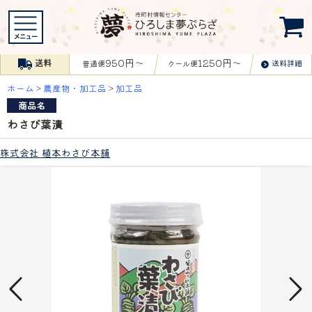
950円〜
1250円〜
送料
送料詳細
普通便
クール便
ホーム
>
農産物・加工品
>
加工品
商品名
わさび葉漬
株式会社 植本わさび本舗