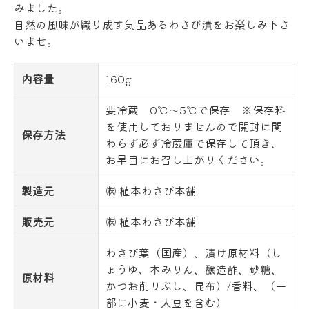
みました。
自然の風味が織り成す気品あるわさび漬をお楽しみ下さ
いませ。
内容量
160g
要冷蔵 0℃～5℃で保存 ※保存料
を使用しておりませんので開封に関
保存方法
わらず必ず冷蔵庫で保存して頂き、
お早目にお召し上がりください。
製造元
㈱ 植本わさび本舗
販売元
㈱ 植本わさび本舗
わさび葉（国産）、漬け原材料（し
ょうゆ、本みりん、醸造酢、砂糖、
原材料
かつお削りぶし、昆布）/香料、（一
部に小麦・大豆を含む）