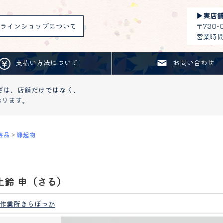
▶︎
実店
ラインショップについて
〒730
営業時間：
支払い方法について
お問い合わせ
ざは、店舗だけではなく、
おります。
芸品
>
縁起物
土鈴 申（さる）
作業所きらぽっか