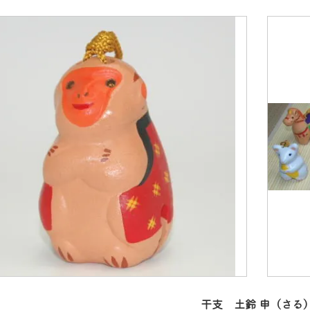
干支 土鈴 申（さる