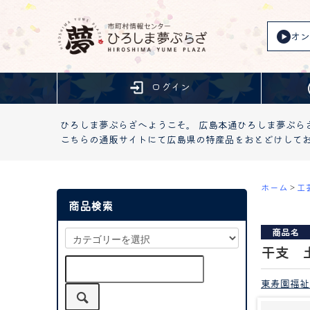
オン
ログイン
ひろしま夢ぷらざへようこそ。 広島本通ひろしま夢ぷら
こちらの通販サイトにて広島県の特産品をおとどけして
ホーム
>
工
商品検索
商品名
干支 
東寿園福祉