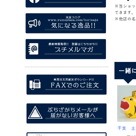
※当ショッ
できます。
※他店の名
一緒
干支 土