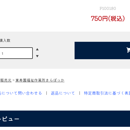
P100180
750円(税込)
購入数
>
販売元
>
東寿園福祉作業所きらぽっか
品について問い合わせる
返品について
特定商取引法に基づく表
レビュー