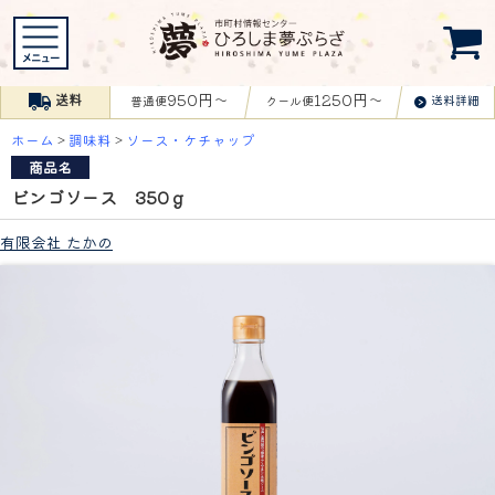
950円〜
1250円〜
送料
送料詳細
普通便
クール便
ホーム
>
調味料
>
ソース・ケチャップ
商品名
ビンゴソース 350ｇ
有限会社 たかの