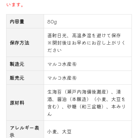
います。
内容量
80g
直射日光、高温多湿を避けて保存
保存方法
※開封後はお早めにお召し上がりく
ださい
製造元
マルコ水産㈲
販売元
マルコ水産㈲
生海苔（瀬戸内海備後灘産）、清
酒、醤油（本醸造）（小麦、大豆を
原材料
含む）、砂糖（和三盆糖）、本みり
ん
アレルギー表
小麦、大豆
示