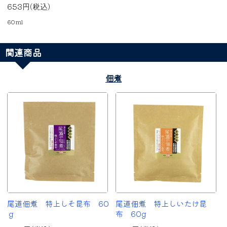
653円(税込)
60ml
関連商品
佃煮
尾道佃煮 特上しそ昆布 60
尾道佃煮 特上しいたけ昆
ｇ
布 60g