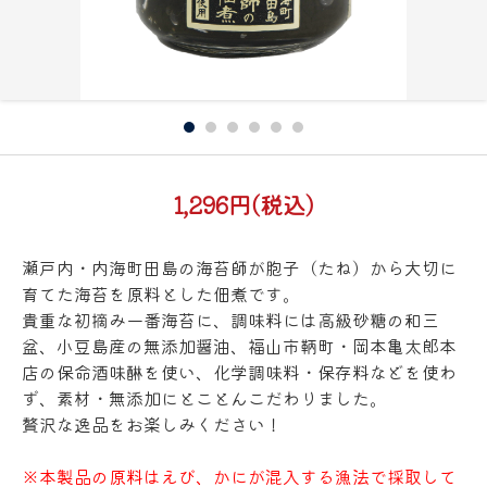
1,296円(税込)
瀬戸内・内海町田島の海苔師が胞子（たね）から大切に
育てた海苔を原料とした佃煮です。
貴重な初摘み一番海苔に、調味料には高級砂糖の和三
盆、小豆島産の無添加醤油、福山市鞆町・岡本亀太郎本
店の保命酒味醂を使い、化学調味料・保存料などを使わ
ず、素材・無添加にとことんこだわりました。
贅沢な逸品をお楽しみください！
※本製品の原料はえび、かにが混入する漁法で採取して