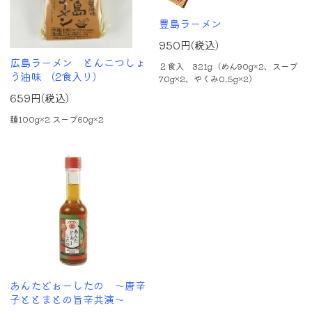
豊島ラーメン
950円(税込)
広島ラーメン とんこつしょ
２食入 321g（めん90g×2、スープ
う油味 (2食入り)
70g×2、やくみ0.5g×2）
659円(税込)
麺100g×2 スープ60g×2
あんたどぉーしたの ～唐辛
子ととまとの旨辛共演～