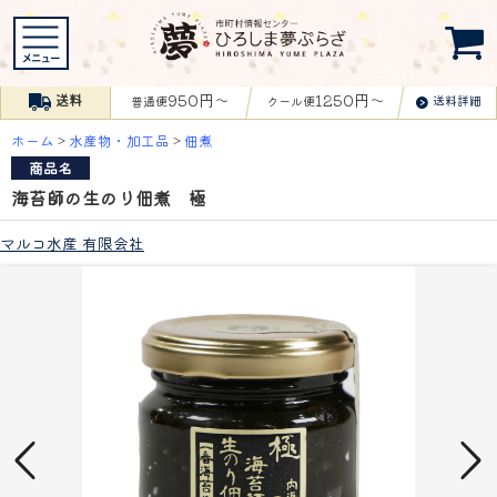
950円〜
1250円〜
送料
送料詳細
普通便
クール便
ホーム
>
水産物・加工品
>
佃煮
商品名
海苔師の生のり佃煮 極
マルコ水産 有限会社