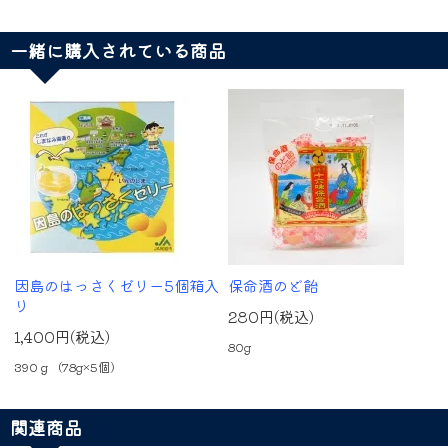
一緒に購入されている商品
因島のはっさくゼリー5個箱入
保命酒のど飴
り
280円(税込)
1,400円(税込)
80g
390ｇ（78g×5個）
関連商品