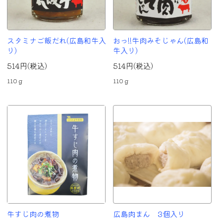
スタミナご飯だれ(広島和牛入
おっ!!牛肉みそじゃん(広島和
り)
牛入り)
514円(税込)
514円(税込)
110ｇ
110ｇ
牛すじ肉の煮物
広島肉まん 3個入り