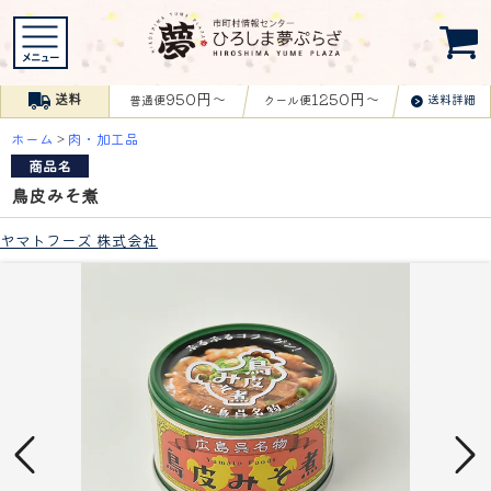
950円〜
1250円〜
送料
送料詳細
普通便
クール便
ホーム
>
肉・加工品
商品名
鳥皮みそ煮
ヤマトフーズ 株式会社