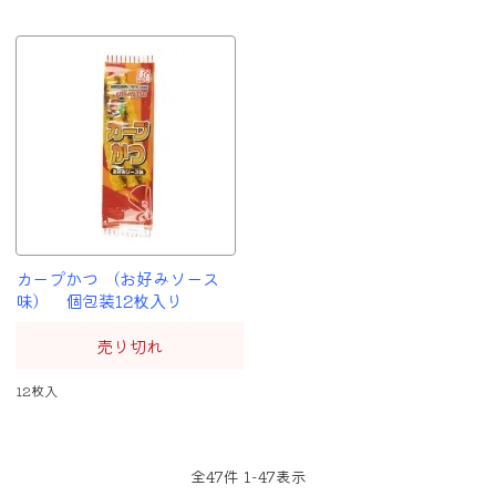
カープかつ （お好みソース
味） 個包装12枚入り
売り切れ
12枚入
全
47
件
1
-
47
表示