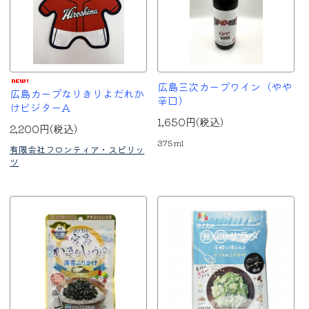
広島三次カープワイン（やや
広島カープなりきりよだれか
辛口）
けビジターA
1,650円(税込)
2,200円(税込)
375ml
有限会社フロンティア・スピリッ
ツ