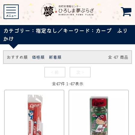
カテゴリー：指定なし／キーワード：カープ ふり
かけ
おすすめ順
価格順
新着順
全
47
商品
< 前
次 >
全
47
件
1
-
47
表示