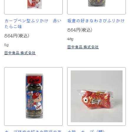
カープペン型ふりかけ 赤い
坂倉の好きなわさびふりかけ
たらこ味
864円(税込)
864円(税込)
48g
5g
田中食品 株式会社
田中食品 株式会社
カープ坊やの好きな旅行の友
土鈴 カープ（鯉）