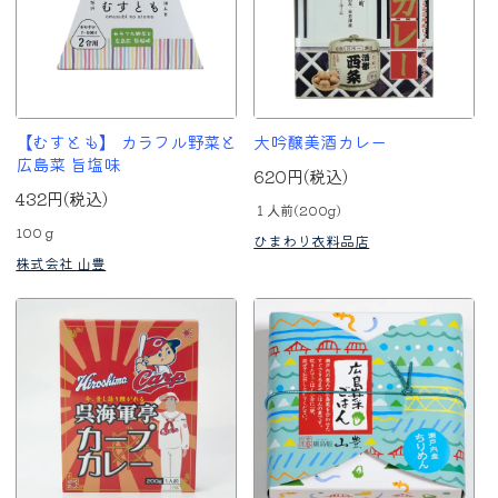
【むすとも】 カラフル野菜と
大吟醸美酒カレー
広島菜 旨塩味
620円(税込)
432円(税込)
１人前(200g)
100ｇ
ひまわり衣料品店
株式会社 山豊