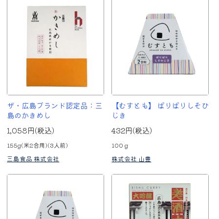
ザ・広島ブランド認定品：三
【むすとも】 ぱりぱりしそひ
島のかきめし
じき
1,058円(税込)
432円(税込)
155g(米2合用)(3人前)
100ｇ
三島食品 株式会社
株式会社 山豊