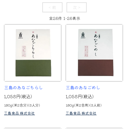
< 前
次 >
全
26
件
1
-
26
表示
三島のあなごちらし
三島のあなごめし
1,058円(税込)
1,058円(税込)
180g(米2合分)(3人分)
180g(米2合用)(3人前)
三島食品 株式会社
三島食品 株式会社