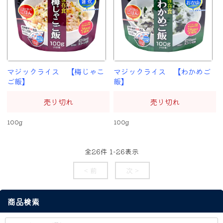
マジックライス 【梅じゃこ
マジックライス 【わかめご
ご飯】
飯】
売り切れ
売り切れ
100g
100g
全
26
件
1
-
26
表示
< 前
次 >
商品検索