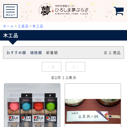
ホーム
>
工芸品
>
木工品
木工品
おすすめ順
価格順
新着順
全
2
商品
< 前
次 >
全
2
件
1
-
2
表示