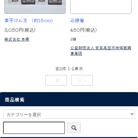
東平けん玉 (約18cm)
必勝箸
3,080円(税込)
480円(税込)
株式会社 本郷
3膳
公益財団法人 安芸高田市地域振興
事業団
全
2
件
1
-
2
表示
< 前
次 >
商品検索