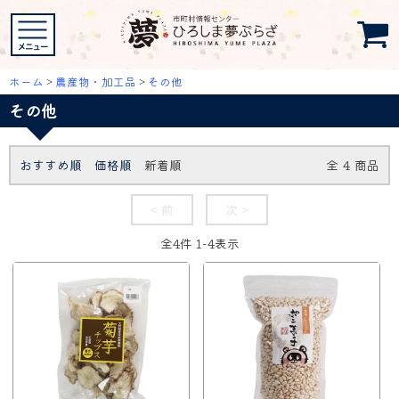
ホーム
>
農産物・加工品
>
その他
その他
おすすめ順
価格順
新着順
全
4
商品
< 前
次 >
全
4
件
1
-
4
表示