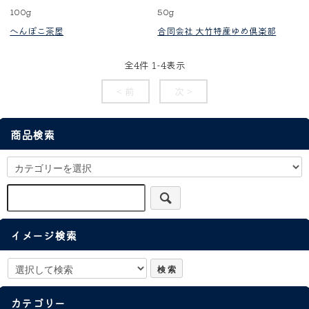
100g
50g
へんぽこ茶屋
合同会社 大竹特産ゆめ倶楽部
全
4
件
1
-
4
表示
< 前
次 >
商品検索
イメージ検索
カテゴリー