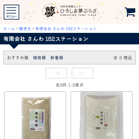
ホーム
>
販売元
>
有限会社 さんわ 182ステーション
有限会社 さんわ 182ステーション
おすすめ順
価格順
新着順
全
3
商品
< 前
次 >
全
3
件
1
-
3
表示