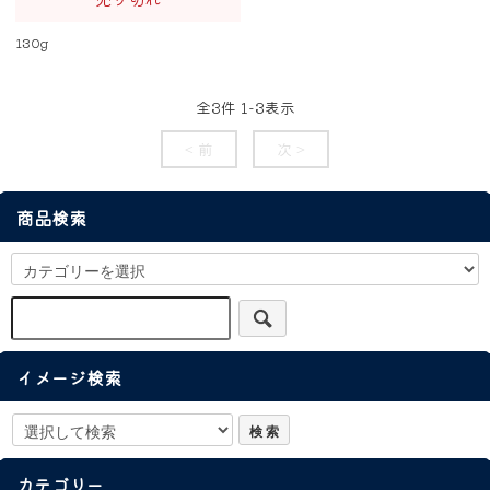
130g
全
3
件
1
-
3
表示
< 前
次 >
商品検索
イメージ検索
カテゴリー