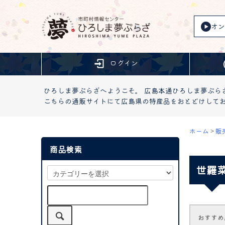
オン
ログイン
ひろしま夢ぷらざへようこそ。 広島本通ひろしま夢ぷら
こちらの通販サイトにて広島県の特産品をおとどけして
ホーム
>
販
商品検索
世羅菜
おすすめ