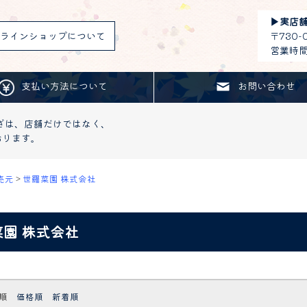
▶︎
実店
ラインショップについて
〒730
営業時間：
支払い方法について
お問い合わせ
ざは、店舗だけではなく、
おります。
売元
>
世羅菜園 株式会社
園 株式会社
順
価格順
新着順