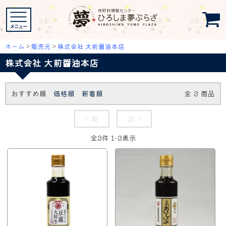
ホーム
>
販売元
>
株式会社 大前醤油本店
株式会社 大前醤油本店
おすすめ順
価格順
新着順
全
3
商品
< 前
次 >
全
3
件
1
-
3
表示