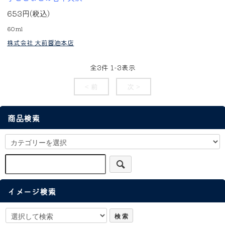
653円(税込)
60ml
株式会社 大前醤油本店
全
3
件
1
-
3
表示
< 前
次 >
商品検索
イメージ検索