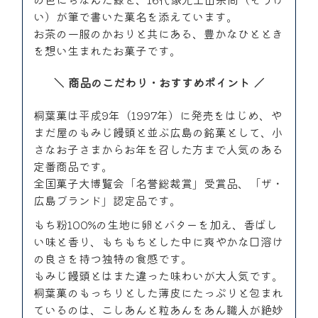
い）が筆で書いた菓名を添えています。
お茶の一服のかおりと共にある、豊かなひととき
を想い生まれたお菓子です。
商品のこだわり・おすすめポイント
桐葉菓は平成9年（1997年）に発売をはじめ、や
まだ屋のもみじ饅頭と並ぶ広島の銘菓として、小
さなお子さまからお年を召した方まで人気のある
定番商品です。
全国菓子大博覧会「名誉総裁賞」受賞品、「ザ・
広島ブランド」認定品です。
もち粉100%の生地に卵とバターを加え、香ばし
い味と香り、もちもちとした中に爽やかな口溶け
の良さを持つ独特の食感です。
もみじ饅頭とはまた違った味わいが大人気です。
桐葉菓のもっちりとした薄皮にたっぷりと包まれ
ているのは、こしあんと粒あんをあん職人が絶妙