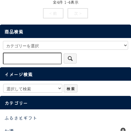
全
4
件
1
-
4
表示
< 前
次 >
商品検索
イメージ検索
カテゴリー
ふるさとギフト
お酒