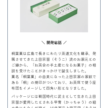
開発秘話
桐葉菓は広島で長きにわたり茶道文化を継承、発
展させてきた上田宗箇（そうこ）流のお家元との
ご縁から、「お茶会の手土産になるお菓子」の相
談を受けたことがきっかけで誕生しました。
菓名「桐葉菓」の由来になった上田宗家の家紋で
ある「桐」の焼印がついており、お茶席で使う座
布団をイメージして四角い形となりました。
パッケージには戦国時代に武士として生きた上田
宗箇が愛用したとされる甲冑（かっちゅう）の紐
の色にちなんだ緑と、16代家元上田宗冏（そうけ