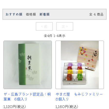
おすすめ順
価格順
新着順
全
4
商品
< 前
次 >
全
4
件
1
-
4
表示
ザ・広島ブランド認定品：桐
やまだ屋 もみじファミリー
葉菓 6個入り
8個入り
1,120円(税込)
1,160円(税込)