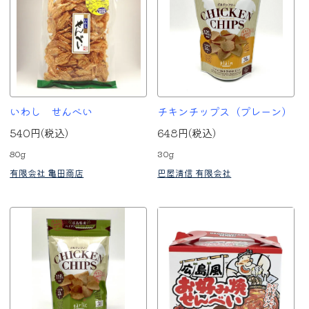
いわし せんべい
チキンチップス（プレーン）
540円(税込)
648円(税込)
80g
30g
有限会社 亀田商店
巴屋清信 有限会社