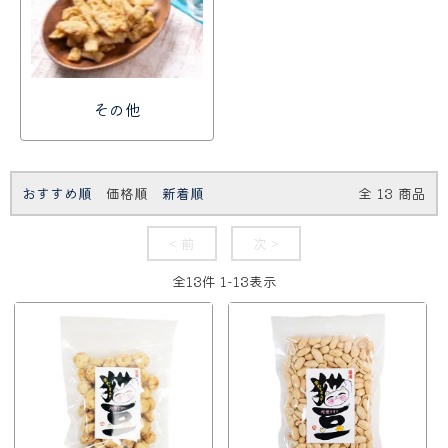
その他
おすすめ順
価格順
新着順
全
13
商品
< 前
次 >
全
13
件
1
-
13
表示