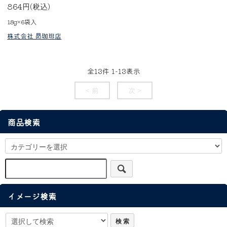
864円(税込)
18g×6袋入
株式会社 昴珈琲店
全
13
件
1
-
13
表示
< 前
次 >
商品検索
イメージ検索